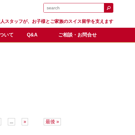
日本人スタッフが、お子様とご家族のスイス留学を支えます
について
Q&A
ご相談・お問合せ
日程
留学生の声
体験留学
スイス留学.comのサポート
卒業生の成績と進路
オンライン説明会
全額返金保証制度
...
»
最後 »