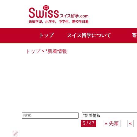
トップ
スイス留学について
寄
スイス留学の魅力
正規留学
メディア掲載一覧
代表からのご挨拶
正規留学Q&A
お問い合わせ
目的別
サマー
スイス
サマー
カウン
トップ
> *新着情報
留学体験談
VIPサポートのご案内
スイス基本情報
LINE公式アカウント
会社概
スイス
スイス
5 / 47
« 先頭
«