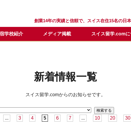
創業14年の実績と信頼で、スイス在住15名の
宿学校紹介
メディア掲載
スイス留学.com
留学プログラム
スクール
留学.comが選ばれる理由
スクールQ&A
セリング
留学の流れ
ウィンターキャンプ
スタッフ紹介
留学開始時期について
日本での説明会・個別面談
要
留学基本情報
留学資料請求
年間休業日
学校訪問に便利なホテル
メールレター登録
新着情報一覧
スイス留学.comからのお知らせです。
...
3
4
5
6
7
...
10
20
30