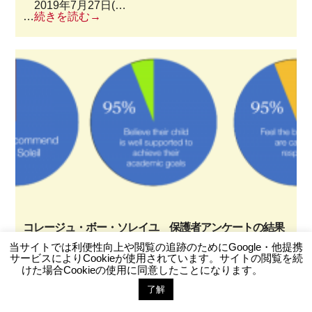
2019年7月27日(…
…
続きを読む
コレージュ・ボー・ソレイユ 保護者アンケートの結果
2019年6月14日
当サイトでは利便性向上や閲覧の追跡のためにGoogle・他提携
スイスの学校では、6月(または7月)が学年末および
サービスによりCookieが使用されています。サイトの閲覧を続
卒業の月です。 コレー…
けた場合Cookieの使用に同意したことになります。
…
続きを読む
了解
お問い合わせ
LINE登録