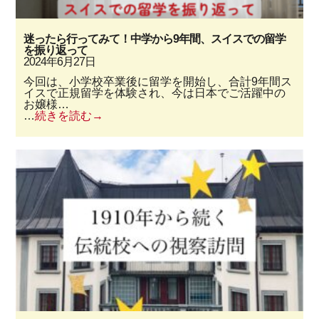
迷ったら行ってみて！中学から9年間、スイスでの留学
を振り返って
2024年6月27日
今回は、小学校卒業後に留学を開始し、合計9年間ス
イスで正規留学を体験され、今は日本でご活躍中の
お嬢様…
…
続きを読む