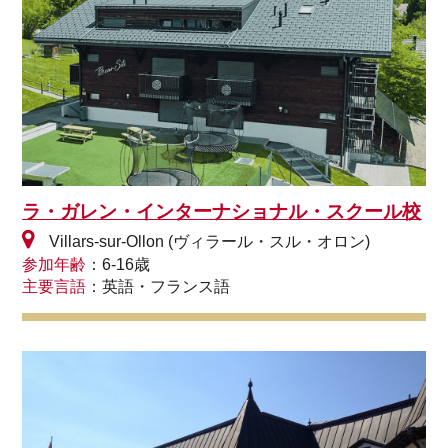
ラ・ガレン・インターナショナル・スクール校
Villars-sur-Ollon (ヴィラール・スル・オロン)
参加年齢
：6-16歳
主要言語
：英語・フランス語