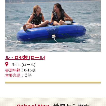
ル・ロゼ校 [ロール]
Rolle (ロール)
参加年齢
：8-16歳
主要言語
：英語