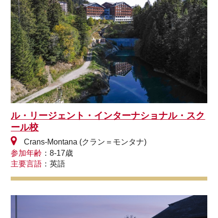
ル・リージェント・インターナショナル・スク
ール校
Crans-Montana (クラン＝モンタナ)
参加年齢
：8-17歳
主要言語
：英語