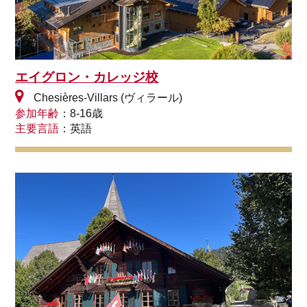
エイグロン・カレッジ校
Chesières-Villars (ヴィラール)
参加年齢
：8-16歳
主要言語
：英語