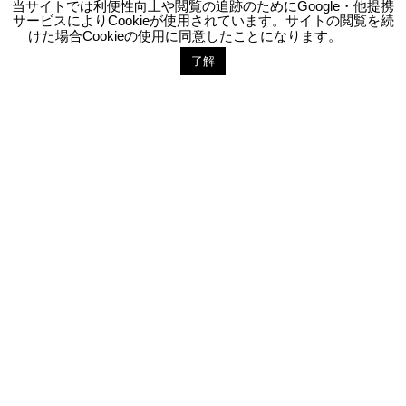
当サイトでは利便性向上や閲覧の追跡のためにGoogle・他提携
会社概要
サービスによりCookieが使用されています。サイトの閲覧を続
けた場合Cookieの使用に同意したことになります。
了解
お問い合わせ
LINE登録
メディア掲載
メディア掲載一覧
よくあるご質問
正規留学Q&A
サマースクールQ&A
留学開始時期について
スイス基本情報
スイス留学基本情報
学校訪問に便利なお勧めのホテル