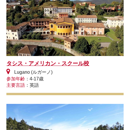
タシス・アメリカン・スクール校
Lugano (ルガーノ)
参加年齢
：4-17歳
主要言語
：英語