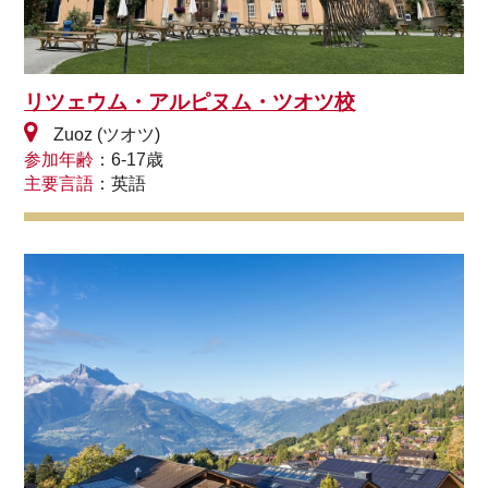
リツェウム・アルピヌム・ツオツ校
Zuoz (ツオツ)
参加年齢
：6-17歳
主要言語
：英語