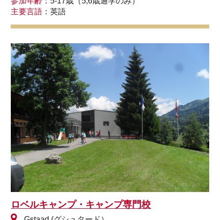
参加年齢
：5-17歳（5,6歳通学のみ）
主要言語
：英語
ロベルキャンプ・キャンプ専門校
Gstaad (グシュタード）