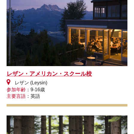
レザン・アメリカン・スクール校
レザン (Leysin)
参加年齢
：9-16歳
主要言語
：英語