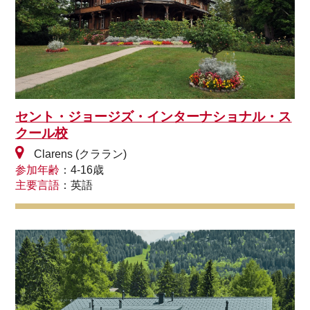
セント・ジョージズ・インターナショナル・ス
クール校
Clarens (クララン)
参加年齢
：4-16歳
主要言語
：英語