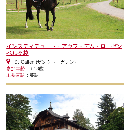
インスティテュート・アウフ・デム・ローゼン
ベルク校
St. Gallen (ザンクト・ガレン)
参加年齢
：6-18歳
主要言語
：英語