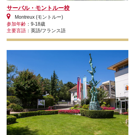
サーバル・モントルー校
Montreux (モントルー)
参加年齢
：9-18歳
主要言語
：英語/フランス語