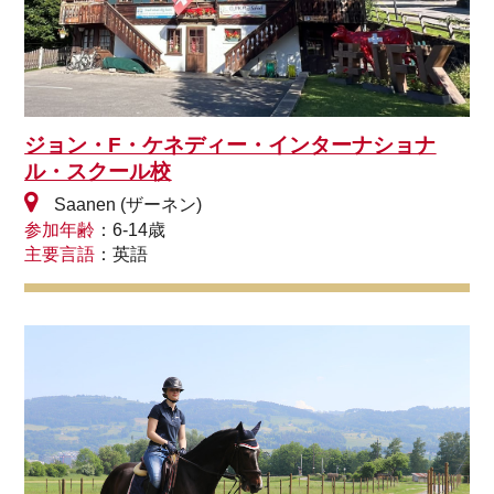
ジョン・F・ケネディー・インターナショナ
ル・スクール校
Saanen (ザーネン)
参加年齢
：6-14歳
主要言語
：英語