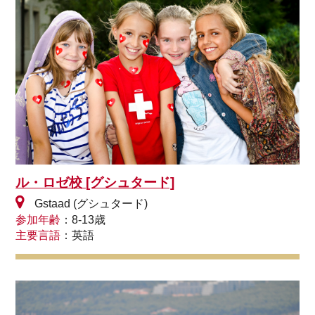
ル・ロゼ校 [グシュタード]
Gstaad (グシュタード)
参加年齢
：8-13歳
主要言語
：英語