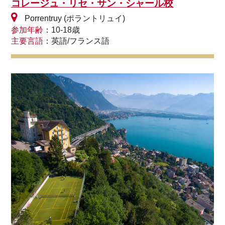
コレージュ・リセ・サン・シャール校
Porrentruy (ポラントリュイ)
参加年齢
：10-18歳
主要言語
：英語/フランス語