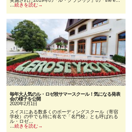
実施された2019年の『ル・クラシック』の「the e…
…
続きを読む
毎年大人気のル・ロゼ校サマースクール！気になる発表
会の様子を公開
2020年2月1日
スイスにある数多くのボーディングスクール（寄宿
学校）の中でも特に有名で「名門校」とも呼ばれる
ル・ロゼ…
…
続きを読む