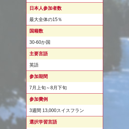
日本人参加者数
最大全体の15％
国籍数
30-60か国
主要言語
英語
参加期間
7月上旬～8月下旬
参加費例
3週間 13,000スイスフラン
選択学習言語