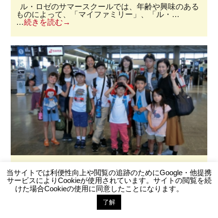
ル・ロゼのサマースクールでは、年齢や興味のある
ものによって、「マイファミリー」、「ル・…
…
続きを読む
夏休みにおすすめ！小・中学生向け海外サマースクール
当サイトでは利便性向上や閲覧の追跡のためにGoogle・他提携
の魅力に迫る！
サービスによりCookieが使用されています。サイトの閲覧を続
2019年4月20日
けた場合Cookieの使用に同意したことになります。
スイスは一流ボーディングスクールが数多くある全
了解
お問い合わせ
LINE登録
寮制学校の最前線！ 世界中からエリートや…
…
続きを読む