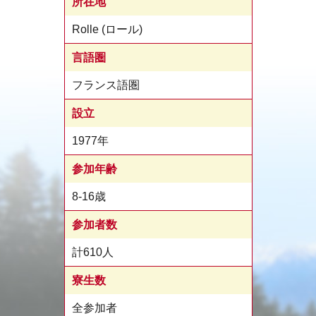
所在地
Rolle (ロール)
言語圏
フランス語圏
設立
1977年
参加年齢
8-16歳
参加者数
計610人
寮生数
全参加者