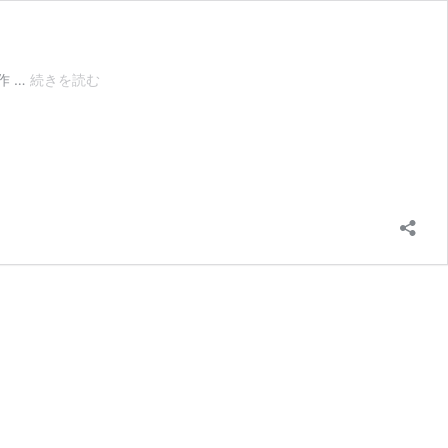
ジ
作 …
続きを読む
ョ
ン・
F・
ケ
ネ
デ
ィ
ー・
イ
ン
タ
ー
ナ
シ
ョ
ナ
ル・