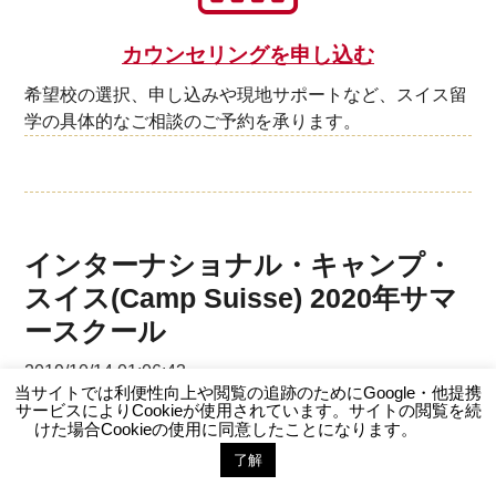
カウンセリングを申し込む
希望校の選択、申し込みや現地サポートなど、スイス留
学の具体的なご相談のご予約を承ります。
インターナショナル・キャンプ・
スイス(Camp Suisse) 2020年サマ
ースクール
2019/10/14 01:06:43
当サイトでは利便性向上や閲覧の追跡のためにGoogle・他提携
サービスによりCookieが使用されています。サイトの閲覧を続
*新着情報
キャンプスイス・キャンプ専門校（サマースクール）
けた場合Cookieの使用に同意したことになります。
了解
お問い合わせ
LINE登録