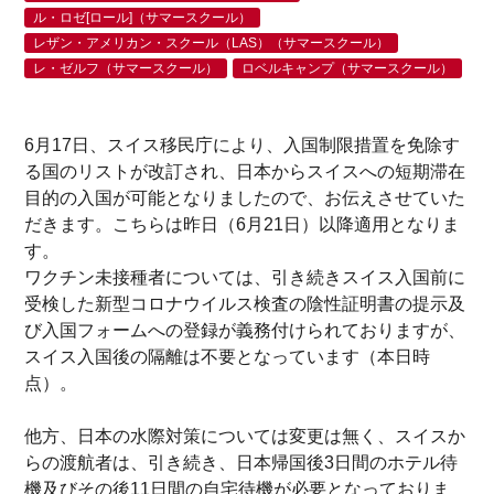
ル・ロゼ[ロール]（サマースクール）
レザン・アメリカン・スクール（LAS）（サマースクール）
レ・ゼルフ（サマースクール）
ロベルキャンプ（サマースクール）
6月17日、スイス移民庁により、入国制限措置を免除す
る国のリストが改訂され、日本からスイスへの短期滞在
目的の入国が可能となりましたので、お伝えさせていた
だきます。こちらは昨日（6月21日）以降適用となりま
す。
ワクチン未接種者については、引き続きスイス入国前に
受検した新型コロナウイルス検査の陰性証明書の提示及
び入国フォームへの登録が義務付けられておりますが、
スイス入国後の隔離は不要となっています（本日時
点）。
他方、日本の水際対策については変更は無く、スイスか
らの渡航者は、引き続き、日本帰国後3日間のホテル待
機及びその後11日間の自宅待機が必要となっておりま