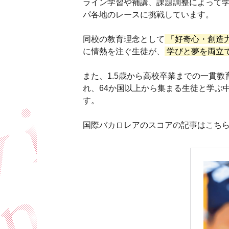
ライン学習や補講、課題調整によって
パ各地のレースに挑戦しています。
同校の教育理念として
「好奇心・創造
に情熱を注ぐ生徒が、
学びと夢を両立
また、1.5歳から高校卒業までの一貫
れ、64か国以上から集まる生徒と学ぶ
す。
国際バカロレアのスコアの記事はこち