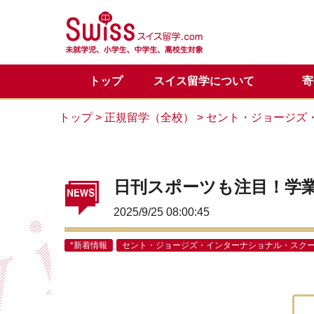
トップ
スイス留学について
寄
スイス留学の魅力
正規留学
メディア掲載一覧
代表からのご挨拶
正規留学Q&A
お問い合わせ
目的別
サマー
スイス
サマー
カウン
トップ
>
正規留学（全校）
>
セント・ジョージズ
留学体験談
VIPサポートのご案内
スイス基本情報
LINE公式アカウント
会社概
スイス
スイス
日刊スポーツも注目！学
2025/9/25 08:00:45
*新着情報
セント・ジョージズ・インターナショナル・スク