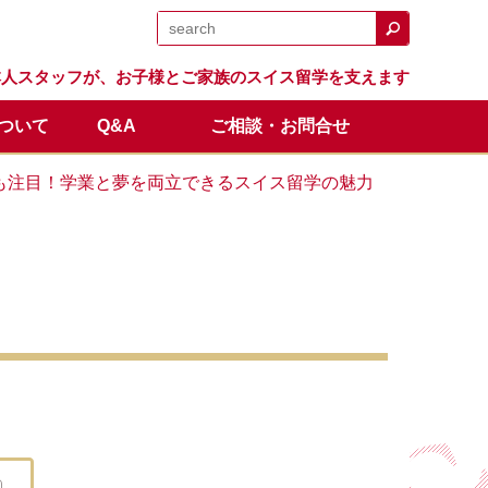
日本人スタッフが、お子様とご家族のスイス留学を支えます
について
Q&A
ご相談・お問合せ
日程
留学生の声
体験留学
スイス留学.comのサポート
卒業生の成績と進路
オンライン説明会
ツも注目！学業と夢を両立できるスイス留学の魅力
全額返金保証制度