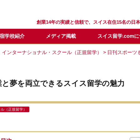
創業14年の実績と信頼で、スイス在住15名の
宿学校紹介
メディア掲載
スイス留学.com
留学プログラム
スクール
留学.comが選ばれる理由
スクールQ&A
セリング
留学の流れ
ウィンターキャンプ
スタッフ紹介
留学開始時期について
日本での説明会・個別面談
・インターナショナル・スクール（正規留学）
> 日刊スポー
要
留学基本情報
留学資料請求
年間休業日
学校訪問に便利なホテル
メールレター登録
業と夢を両立できるスイス留学の魅力
ール（正規留学）