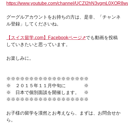
https://www.youtube.com/channel/UCZI2hN3vgmL0XO
グーグルアカウントをお持ちの方は、是非、「チャンネ
ル登録」してくださいね。
【スイス留学.com】Facebookページ⇗
でも動画を投稿
していきたいと思っています。
お楽しみに。
※※※※※※※※※※※※※※※※※※
※ ２０１５年１１月中旬に ※
※ 日本で個別面談を開催します。 ※
※※※※※※※※※※※※※※※※※※
お子様の留学を
漠然と
お考え
なら、まずは、お問合せか
ら。