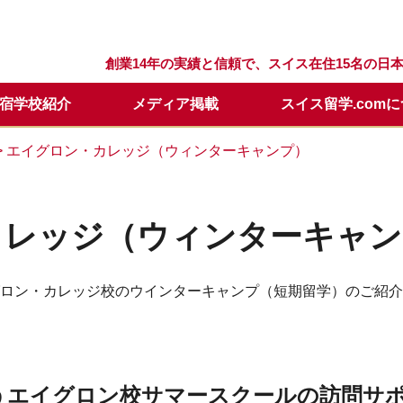
創業14年の実績と信頼で、スイス在住15名の
宿学校紹介
メディア掲載
スイス留学.com
留学プログラム
スクール
留学.comが選ばれる理由
スクールQ&A
セリング
留学の流れ
ウィンターキャンプ
スタッフ紹介
留学開始時期について
日本での説明会・個別面談
> エイグロン・カレッジ（ウィンターキャンプ）
要
留学基本情報
留学資料請求
年間休業日
学校訪問に便利なホテル
メールレター登録
カレッジ（ウィンターキャン
ロン・カレッジ校のウインターキャンプ（短期留学）のご紹介
集うエイグロン校サマースクールの訪問サ