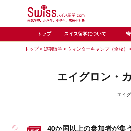
トップ
スイス留学について
寄
スイス留学の魅力
正規留学
メディア掲載一覧
代表からのご挨拶
正規留学Q&A
お問い合わせ
目的別
サマー
スイス
サマー
カウン
トップ
>
短期留学
>
ウィンターキャンプ（全校）
留学体験談
VIPサポートのご案内
スイス基本情報
LINE公式アカウント
会社概
スイス
スイス
エイグロン・
エイグ
40か国以上の参加者が