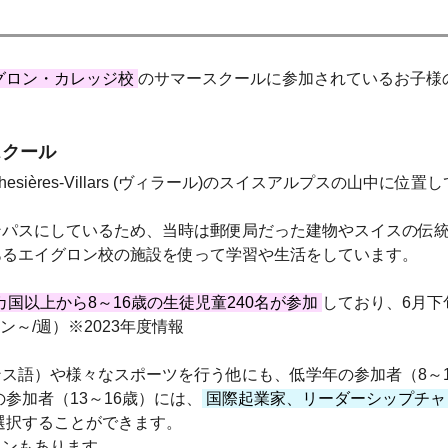
グロン・カレッジ校
のサマースクールに参加されているお子様
スクール
ières-Villars (ヴィラール)のスイスアルプスの山中に位置
ンパスにしているため、当時は郵便局だった建物やスイスの伝
あるエイグロン校の施設を使って学習や生活をしています。
カ国以上から8～16歳の生徒児童240名が参加
しており、6月下
ラン～/週）※2023年度情報
ス語）や様々なスポーツを行う他にも、低学年の参加者（8～1
参加者（13～16歳）には、
国際起業家、リーダーシップチャ
選択することができます。
スンもあります。