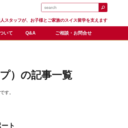
日本人スタッフが、お子様とご家族のスイス留学を支えます
について
Q&A
ご相談・お問合せ
日程
留学生の声
体験留学
スイス留学.comのサポート
卒業生の成績と進路
オンライン説明会
全額返金保証制度
プ）の記事一覧
です。
ポート