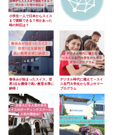
小学生一人で日本からスイス
まで渡航できる？何かあった
時の対応は？
少人数だからできる！家族の
ようにみんなで成長を見守る
学習発表会
春休みが始まったスイス、世
デジタル時代に備えて～スイ
界1位を獲得で高い教育水準に
ス名門大学生から学ぶサマー
納得！
プログラム