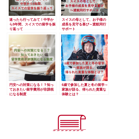
迷ったら行ってみて！中学か
スイスの母として、お子様の
ら9年間、スイスでの留学を振
成長を見守る喜び～渡航同行
り返って
サポート
円安への対策になる！？知っ
6歳で参加した夏と冬の留学～
ておきたい留学費用が非課税
家族が語る、得られた貴重な
になる制度
体験とは？