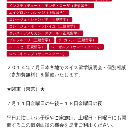
インスティテュート・モンテ・ローザ（正規留学）
エイグロン・カレッジ（正規留学）
コレージュ・シャンピテ（正規留学）
コレージュ・ボー・ソレイユ（正規留学）
タシス・アメリカン・スクール（正規留学）
プレフルーリ（正規留学）
ラ･ガレン（正規留学）
ル・ロゼ（正規留学）
レ・ゼルフ（サマースクール）
ロベルキャンプ（サマースクール）
２０１４年７月日本各地でスイス留学説明会・個別相談
（参加費無料）を開催いたします。
★関東（東京）★
７月１１日金曜日の午後～１８日金曜日の夜
平日お忙しいお子様やご家族は、土曜日・日曜日にも開
催するこの個別面談の機会を是非ご利用ください。