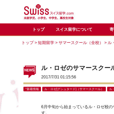
トップ
スイス留学について
寄
スイス留学の魅力
正規留学
メディア掲載一覧
代表からのご挨拶
正規留学Q&A
お問い合わせ
目的別
サマー
スイス
サマー
カウン
トップ
>
短期留学
>
サマースクール（全校）
>
ル
留学体験談
VIPサポートのご案内
スイス基本情報
LINE公式アカウント
会社概
スイス
スイス
ル・ロゼのサマースクー
2017/7/31 01:15:56
*新着情報
ル・ロゼ[グシュタード]（サマースクール）
ル
6月中旬から始まっているル・ロゼ校の
す。