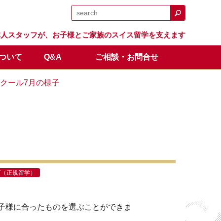
日本人スタッフが、お子様とご家族のスイス留学を支えます
について
Q&A
ご相談・お問合せ
日程
留学生の声
体験留学
スイス留学.comのサポート
卒業生の成績と進路
オンライン説明会
スクール7月の様子
全額返金保証制度
ゼ（正規留学）
子様に合ったものを選ぶことができま