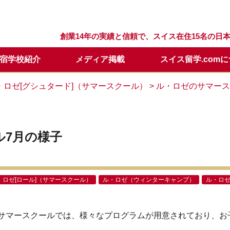
創業14年の実績と信頼で、スイス在住15名の
宿学校紹介
メディア掲載
スイス留学.com
留学プログラム
スクール
留学.comが選ばれる理由
スクールQ&A
セリング
留学の流れ
ウィンターキャンプ
スタッフ紹介
留学開始時期について
日本での説明会・個別面談
・ロゼ[グシュタード]（サマースクール）
> ル・ロゼのサマー
要
留学基本情報
留学資料請求
年間休業日
学校訪問に便利なホテル
メールレター登録
ル7月の様子
・ロゼ[ロール]（サマースクール）
ル・ロゼ（ウィンターキャンプ）
ル・ロ
サマースクールでは、様々なプログラムが用意されており、お