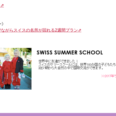
⇗
ー》
びながらスイスの名所が回れる2週間プラン⇗