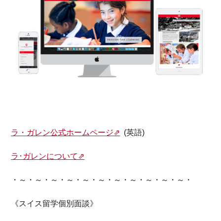
ラ・ガレン公式ホームページ⇗
(英語)
ラ･ガレンについて⇗
・～・～・～・～・～・～・～・～・～・～・～・
《スイス留学個別面談》