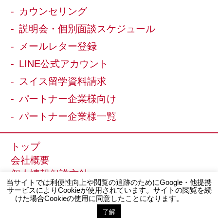
カウンセリング
説明会・個別面談スケジュール
メールレター登録
LINE公式アカウント
スイス留学資料請求
パートナー企業様向け
パートナー企業様一覧
トップ
会社概要
個人情報保護方針
当サイトでは利便性向上や閲覧の追跡のためにGoogle・他提携
サイトマップ
サービスによりCookieが使用されています。サイトの閲覧を続
けた場合Cookieの使用に同意したことになります。
了解
Copyright © 2013
スイス留学.com
All Rights Reserved.
お問い合わせ
LINE登録