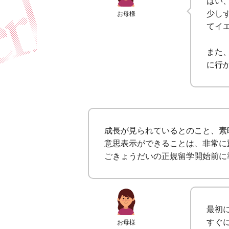
はい
少し
お母様
てイ
また
に行
成長が見られているとのこと、素
意思表示ができることは、非常に
ごきょうだいの正規留学開始前に
最初
すぐ
お母様