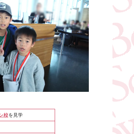
ン校
を見学