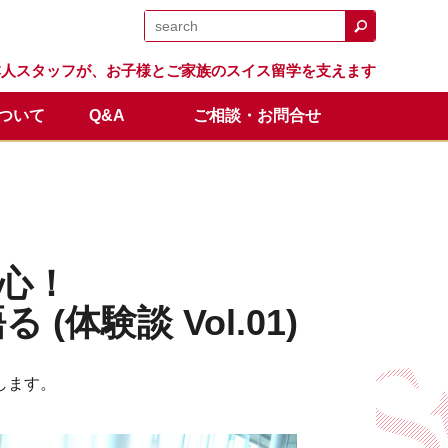
日本人スタッフが、お子様とご家族のスイス留学を支えます
について
Q&A
ご相談・お問合せ
日程
留学生の声
体験留学
スイス留学.comのサポート
卒業生の成績と進路
オンライン説明会
全額返金保証制度
安心！
験談 Vol.01)
します。