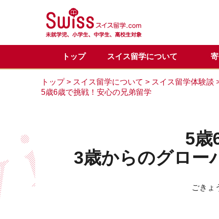
トップ
スイス留学について
寄
スイス留学の魅力
正規留学
メディア掲載一覧
代表からのご挨拶
正規留学Q&A
お問い合わせ
目的別
サマー
スイス
サマー
カウン
トップ
>
スイス留学について
>
スイス留学体験談
5歳6歳で挑戦！安心の兄弟留学
留学体験談
VIPサポートのご案内
スイス基本情報
LINE公式アカウント
会社概
スイス
スイス
5歳
3歳からのグローバ
ごきょ