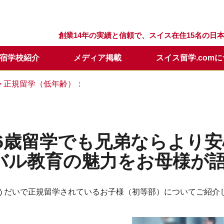
創業14年の実績と信頼で、スイス在住15名の
宿学校紹介
メディア掲載
スイス留学.com
留学プログラム
スクール
留学.comが選ばれる理由
スクールQ&A
セリング
留学の流れ
ウィンターキャンプ
スタッフ紹介
留学開始時期について
日本での説明会・個別面談
> 正規留学（低年齢）：
要
留学基本情報
留学資料請求
年間休業日
学校訪問に便利なホテル
メールレター登録
6歳留学でも兄弟ならより
ル教育の魅力をお母様が語る (体
うだいで正規留学されているお子様（初等部）についてご紹介