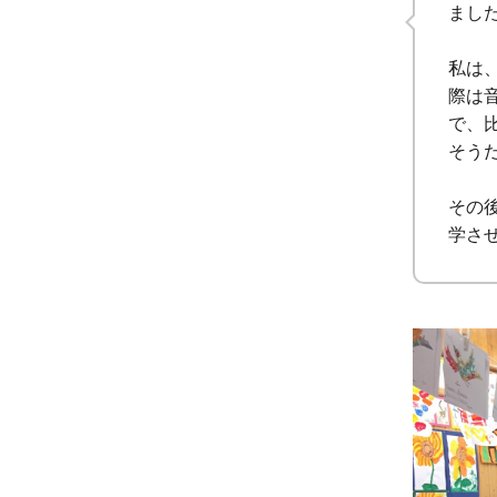
まし
私は
際は
で、
そう
その
学さ