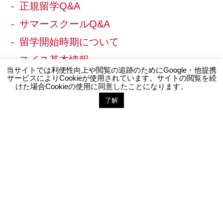
正規留学Q&A
サマースクールQ&A
留学開始時期について
スイス基本情報
当サイトでは利便性向上や閲覧の追跡のためにGoogle・他提携
スイス留学基本情報
サービスによりCookieが使用されています。サイトの閲覧を続
けた場合Cookieの使用に同意したことになります。
学校訪問に便利なお勧めのホテル
了解
お問い合わせ
LINE登録
ご相談・お問い合わせ
お問い合わせ
カウンセリング
説明会・個別面談スケジュール
メールレター登録
LINE公式アカウント