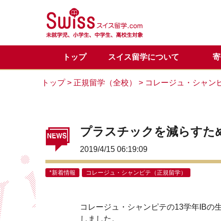
トップ
スイス留学について
寄
スイス留学の魅力
正規留学
メディア掲載一覧
代表からのご挨拶
正規留学Q&A
お問い合わせ
目的別
サマー
スイス
サマー
カウン
トップ
>
正規留学（全校）
>
コレージュ・シャン
留学体験談
VIPサポートのご案内
スイス基本情報
LINE公式アカウント
会社概
スイス
スイス
プラスチックを減らすた
2019/4/15 06:19:09
*新着情報
コレージュ・シャンピテ（正規留学）
コレージュ・シャンピテの13学年IB
しました。