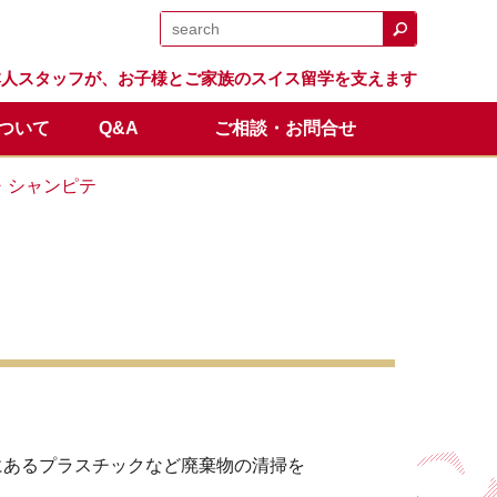
日本人スタッフが、お子様とご家族のスイス留学を支えます
について
Q&A
ご相談・お問合せ
日程
留学生の声
体験留学
スイス留学.comのサポート
卒業生の成績と進路
オンライン説明会
・シャンピテ
全額返金保証制度
にあるプラスチックなど廃棄物の清掃を