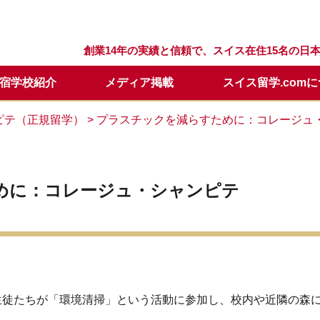
創業14年の実績と信頼で、スイス在住15名の
宿学校紹介
メディア掲載
スイス留学.com
留学プログラム
スクール
留学.comが選ばれる理由
スクールQ&A
セリング
留学の流れ
ウィンターキャンプ
スタッフ紹介
留学開始時期について
日本での説明会・個別面談
ピテ（正規留学）
> プラスチックを減らすために：コレージュ
要
留学基本情報
留学資料請求
年間休業日
学校訪問に便利なホテル
メールレター登録
めに：コレージュ・シャンピテ
の生徒たちが「環境清掃」という活動に参加し、校内や近隣の森