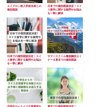
エイグロン校入学担当者との
日本での個別面談決定！スイ
個別面談
ス留学に関する疑問やお悩み
を一挙に解決
日本での個別面談決定！スイ
サマースクール徹底解説セミ
ス留学に関する疑問やお悩み
ナー＆東京での個別面談
を一挙に解決
中学生からスイス正規留学を
東京での個別面談決定！