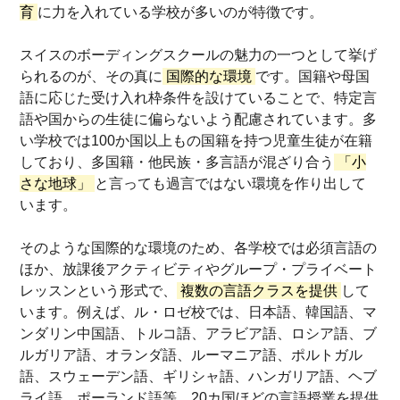
育
に力を入れている学校が多いのが特徴です。
スイスのボーディングスクールの魅力の一つとして挙げ
られるのが、その真に
国際的な環境
です。国籍や母国
語に応じた受け入れ枠条件を設けていることで、特定言
語や国からの生徒に偏らないよう配慮されています。多
い学校では100か国以上もの国籍を持つ児童生徒が在籍
しており、多国籍・他民族・多言語が混ざり合う
「小
さな地球」
と言っても過言ではない環境を作り出して
います。
そのような国際的な環境のため、各学校では必須言語の
ほか、放課後アクティビティやグループ・プライベート
レッスンという形式で、
複数の言語クラスを提供
して
います。例えば、ル・ロゼ校では、日本語、韓国語、マ
ンダリン中国語、トルコ語、アラビア語、ロシア語、ブ
ルガリア語、オランダ語、ルーマニア語、ポルトガル
語、スウェーデン語、ギリシャ語、ハンガリア語、ヘブ
ライ語、ポーランド語等、20カ国ほどの言語授業を提供