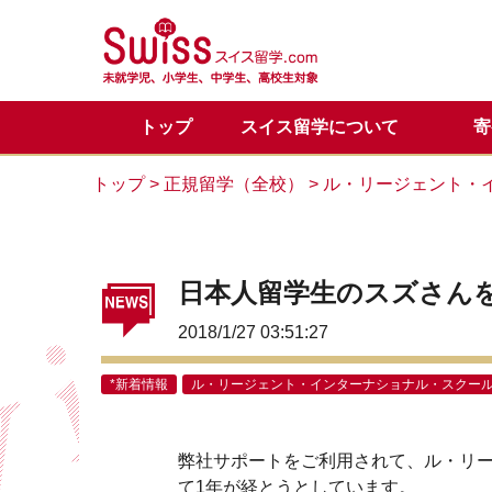
トップ
スイス留学について
寄
スイス留学の魅力
正規留学
メディア掲載一覧
代表からのご挨拶
正規留学Q&A
お問い合わせ
目的別
サマー
スイス
サマー
カウン
トップ
>
正規留学（全校）
>
ル・リージェント・
留学体験談
VIPサポートのご案内
スイス基本情報
LINE公式アカウント
会社概
スイス
スイス
日本人留学生のスズさん
2018/1/27 03:51:27
*新着情報
ル・リージェント・インターナショナル・スクー
弊社サポートをご利用されて、ル・リ
て1年が経とうとしています。