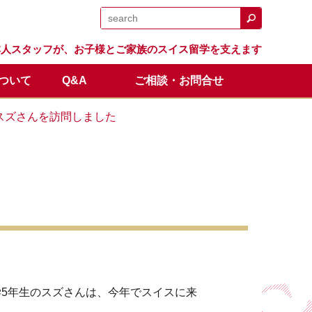
日本人スタッフが、お子様とご家族のスイス留学を支えます
について
Q&A
ご相談・お問合せ
日程
留学生の声
体験留学
スイス留学.comのサポート
卒業生の成績と進路
オンライン説明会
スズさんを訪問しました
全額返金保証制度
5年生のスズさんは、今年でスイスに来