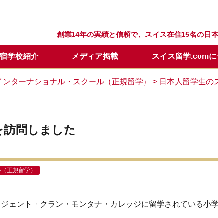
創業14年の実績と信頼で、スイス在住15名の
宿学校紹介
メディア掲載
スイス留学.com
留学プログラム
スクール
留学.comが選ばれる理由
スクールQ&A
セリング
留学の流れ
ウィンターキャンプ
スタッフ紹介
留学開始時期について
日本での説明会・個別面談
インターナショナル・スクール（正規留学）
> 日本人留学生の
要
留学基本情報
留学資料請求
年間休業日
学校訪問に便利なホテル
メールレター登録
を訪問しました
ル（正規留学）
ージェント・クラン・モンタナ・カレッジに留学されている小学