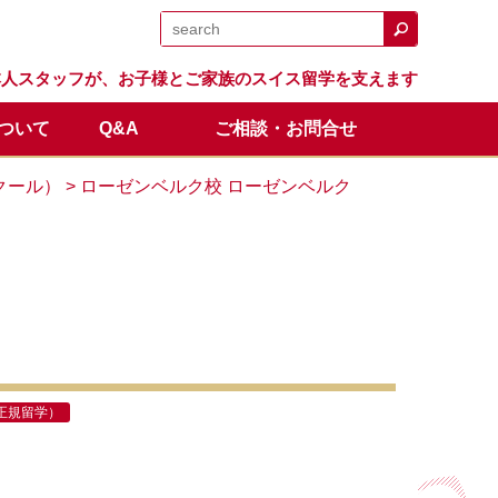
日本人スタッフが、お子様とご家族のスイス留学を支えます
について
Q&A
ご相談・お問合せ
日程
留学生の声
体験留学
スイス留学.comのサポート
卒業生の成績と進路
オンライン説明会
クール）
> ローゼンベルク校 ローゼンベルク
全額返金保証制度
正規留学）