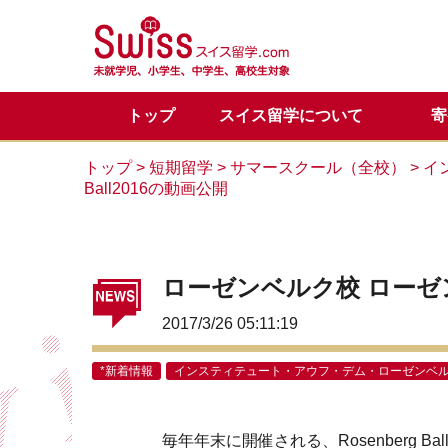
トップ
スイス留学について
寄
スイス留学の魅力
正規留学
メディア掲載一覧
代表からのご挨拶
正規留学Q&A
お問い合わせ
目的別
サマー
スイス
サマー
カウン
トップ
>
短期留学
>
サマースクール（全校）
>
イ
Ball2016の動画公開
留学体験談
VIPサポートのご案内
スイス基本情報
LINE公式アカウント
会社概
スイス
スイス
ローゼンベルク校 ローゼン
2017/3/26 05:11:19
*新着情報
インスティテュート・アウフ・デム・ローゼンベ
毎年年末に開催される、Rosenberg B