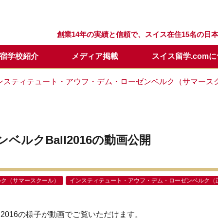
創業14年の実績と信頼で、スイス在住15名の
宿学校紹介
メディア掲載
スイス留学.com
留学プログラム
スクール
留学.comが選ばれる理由
スクールQ&A
セリング
留学の流れ
ウィンターキャンプ
スタッフ紹介
留学開始時期について
日本での説明会・個別面談
ンスティテュート・アウフ・デム・ローゼンベルク（サマース
要
留学基本情報
留学資料請求
年間休業日
学校訪問に便利なホテル
メールレター登録
ベルクBall2016の動画公開
ルク（サマースクール）
インスティテュート・アウフ・デム・ローゼンベルク（
all2016の様子が動画でご覧いただけます。