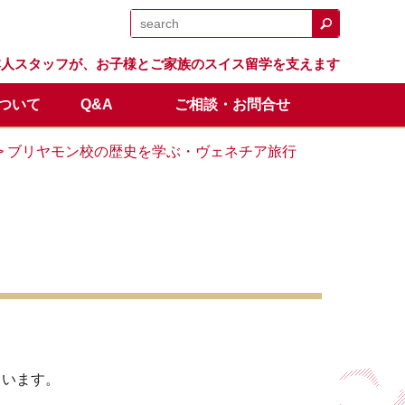
日本人スタッフが、お子様とご家族のスイス留学を支えます
について
Q&A
ご相談・お問合せ
日程
留学生の声
体験留学
スイス留学.comのサポート
卒業生の成績と進路
オンライン説明会
> ブリヤモン校の歴史を学ぶ・ヴェネチア旅行
全額返金保証制度
ています。