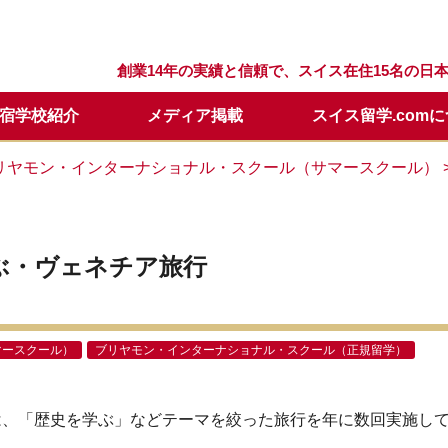
創業14年の実績と信頼で、スイス在住15名の
宿学校紹介
メディア掲載
スイス留学.com
留学プログラム
スクール
留学.comが選ばれる理由
スクールQ&A
セリング
留学の流れ
ウィンターキャンプ
スタッフ紹介
留学開始時期について
日本での説明会・個別面談
リヤモン・インターナショナル・スクール（サマースクール）
要
留学基本情報
留学資料請求
年間休業日
学校訪問に便利なホテル
メールレター登録
ぶ・ヴェネチア旅行
マースクール）
ブリヤモン・インターナショナル・スクール（正規留学）
は、「歴史を学ぶ」などテーマを絞った旅行を年に数回実施し