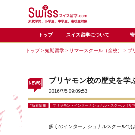
トップ
スイス留学について
寄
スイス留学の魅力
正規留学
メディア掲載一覧
代表からのご挨拶
正規留学Q&A
お問い合わせ
目的別
サマー
スイス
サマー
カウン
トップ
>
短期留学
>
サマースクール（全校）
>
ブ
留学体験談
VIPサポートのご案内
スイス基本情報
LINE公式アカウント
会社概
スイス
スイス
ブリヤモン校の歴史を学
2016/7/5 09:09:53
*新着情報
ブリヤモン・インターナショナル・スクール（サ
多くのインターナショナルスクールで