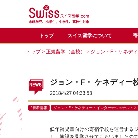
トップ
スイス留学について
寄
スイス留学の魅力
正規留学
メディア掲載一覧
代表からのご挨拶
正規留学Q&A
お問い合わせ
目的別
サマー
スイス
サマー
カウン
トップ
>
正規留学（全校）
>
ジョン・F・ケネデ
留学体験談
VIPサポートのご案内
スイス基本情報
LINE公式アカウント
会社概
スイス
スイス
ジョン・F・ ケネディー
2018/4/27 04:33:53
*新着情報
ジョン・F・ケネディー・インターナショナル・ス
低年齢児童向けの寄宿学校を運営する
し、施設を見学させてもらいましたの