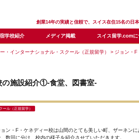
創業14年の実績と信頼で、スイス在住15名の
宿学校紹介
メディア掲載
スイス留学.com
留学プログラム
スクール
留学.comが選ばれる理由
スクールQ&A
セリング
留学の流れ
ウィンターキャンプ
スタッフ紹介
留学開始時期について
日本での説明会・個別面談
ィー・インターナショナル・スクール（正規留学）
> ジョン・
要
留学基本情報
留学資料請求
年間休業日
学校訪問に便利なホテル
メールレター登録
校の施設紹介①-食堂、図書室-
クール（正規留学）
ジョン・F・ケネディー校は山間のとても美しい町、ザーネンに
で、数回に分け、校内の様子を紹介させていただきます。