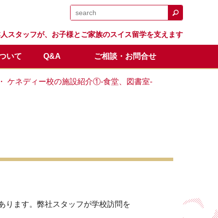
日本人スタッフが、お子様とご家族のスイス留学を支えます
について
Q&A
ご相談・お問合せ
日程
留学生の声
体験留学
スイス留学.comのサポート
卒業生の成績と進路
オンライン説明会
F・ ケネディー校の施設紹介①-食堂、図書室-
全額返金保証制度
あります。弊社スタッフが学校訪問を