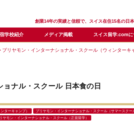
創業14年の実績と信頼で、スイス在住15名の
宿学校紹介
メディア掲載
スイス留学.com
留学プログラム
スクール
留学.comが選ばれる理由
スクールQ&A
セリング
留学の流れ
ウィンターキャンプ
スタッフ紹介
留学開始時期について
日本での説明会・個別面談
>
ブリヤモン・インターナショナル・スクール（ウィンターキ
要
留学基本情報
留学資料請求
年間休業日
学校訪問に便利なホテル
メールレター登録
ショナル・スクール 日本食の日
ィンターキャンプ）
ブリヤモン・インターナショナル・スクール（サマースクー
リヤモン・インターナショナル・スクール（正規留学）