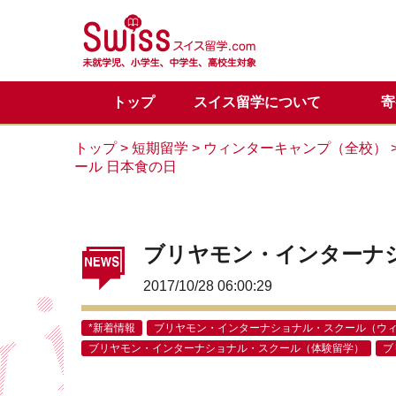
トップ
スイス留学について
寄
スイス留学の魅力
正規留学
メディア掲載一覧
代表からのご挨拶
正規留学Q&A
お問い合わせ
目的別
サマー
スイス
サマー
カウン
トップ
>
短期留学
>
ウィンターキャンプ（全校）
ール 日本食の日
留学体験談
VIPサポートのご案内
スイス基本情報
LINE公式アカウント
会社概
スイス
スイス
ブリヤモン・インターナ
2017/10/28 06:00:29
*新着情報
ブリヤモン・インターナショナル・スクール（ウ
ブリヤモン・インターナショナル・スクール（体験留学）
ブ