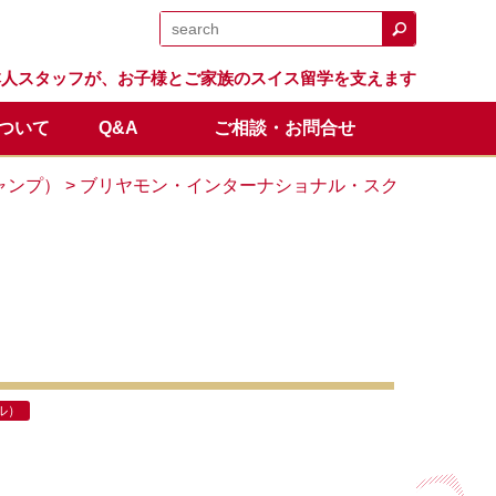
日本人スタッフが、お子様とご家族のスイス留学を支えます
について
Q&A
ご相談・お問合せ
日程
留学生の声
体験留学
スイス留学.comのサポート
卒業生の成績と進路
オンライン説明会
ャンプ）
> ブリヤモン・インターナショナル・スク
全額返金保証制度
ル）