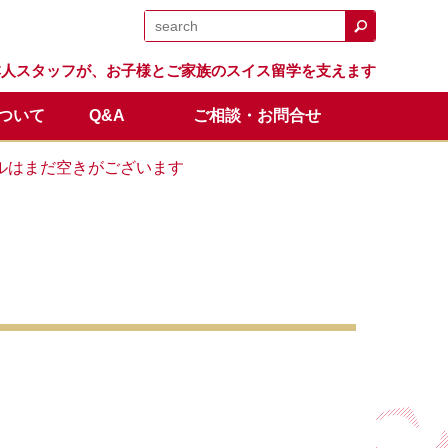
日本人スタッフが、お子様とご家族のスイス留学を支えます
について
Q&A
ご相談・お問合せ
日程
留学生の声
体験留学
スイス留学.comのサポート
卒業生の成績と進路
オンライン説明会
ルはまだ空きがございます
全額返金保証制度