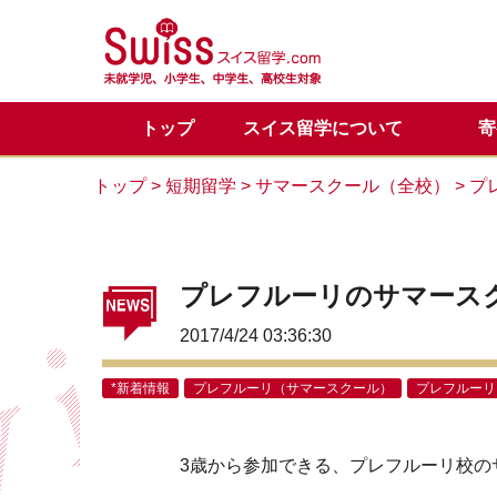
トップ
スイス留学について
寄
スイス留学の魅力
正規留学
メディア掲載一覧
代表からのご挨拶
正規留学Q&A
お問い合わせ
目的別
サマー
スイス
サマー
カウン
トップ
>
短期留学
>
サマースクール（全校）
>
プ
留学体験談
VIPサポートのご案内
スイス基本情報
LINE公式アカウント
会社概
スイス
スイス
プレフルーリのサマース
2017/4/24 03:36:30
*新着情報
プレフルーリ（サマースクール）
プレフルーリ
3歳から参加できる、プレフルーリ校の