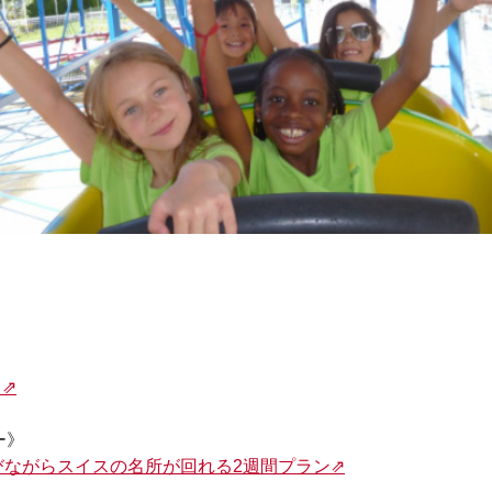
⇗
ー》
びながらスイスの名所が回れる2週間プラン⇗