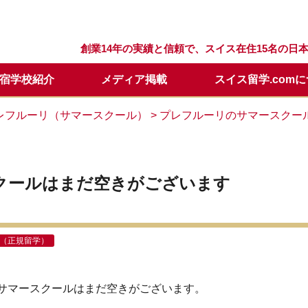
創業14年の実績と信頼で、スイス在住15名の
宿学校紹介
メディア掲載
スイス留学.com
留学プログラム
スクール
留学.comが選ばれる理由
スクールQ&A
セリング
留学の流れ
ウィンターキャンプ
スタッフ紹介
留学開始時期について
日本での説明会・個別面談
レフルーリ（サマースクール）
> プレフルーリのサマースクー
要
留学基本情報
留学資料請求
年間休業日
学校訪問に便利なホテル
メールレター登録
クールはまだ空きがございます
（正規留学）
サマースクールはまだ空きがございます。